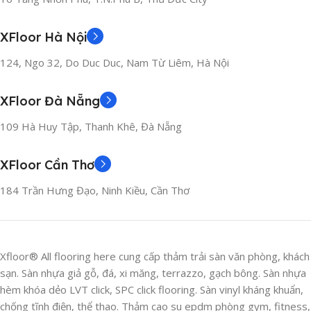
XFloor Hà Nội
124, Ngo 32, Do Duc Duc, Nam Từ Liêm, Hà Nội
XFloor Đà Nẵng
109 Hà Huy Tập, Thanh Khê, Đà Nẵng
XFloor Cần Thơ
184 Trần Hưng Đạo, Ninh Kiều, Cần Thơ
Xfloor® All flooring here cung cấp thảm trải sàn văn phòng, khách
sạn. Sàn nhựa giả gỗ, đá, xi măng, terrazzo, gạch bông. Sàn nhựa
hèm khóa dẻo LVT click, SPC click flooring. Sàn vinyl kháng khuẩn,
chống tĩnh điện, thể thao. Thảm cao su epdm phòng gym, fitness,