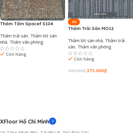
-8%
Thảm Tấm Spacef S104
Thảm Trải Sàn MO12
Thảm trải sàn
,
Thảm lót sàn
Thảm lót sàn nhà
,
Thảm trải
nhà
,
Thảm văn phòng
sàn
,
Thảm văn phòng
Còn hàng
Còn hàng
Đọc Tiếp
275.000
₫
300.000
₫
Thêm Vào Giỏ Hàng
XFloor Hồ Chí Minh
16 Tăng Nhơn Phú, T.N.Phú B, Thủ Đức City