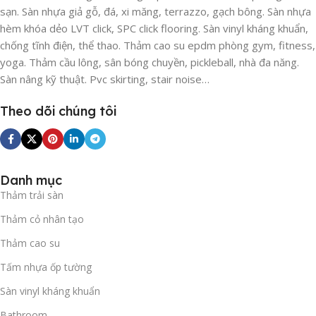
sạn. Sàn nhựa giả gỗ, đá, xi măng, terrazzo, gạch bông. Sàn nhựa
Spacef S102 Chính Hãng, Giá Tốt
hèm khóa dẻo LVT click, SPC click flooring. Sàn vinyl kháng khuẩn,
Nhất
chống tĩnh điện, thể thao. Thảm cao su epdm phòng gym, fitness,
yoga. Thảm cầu lông, sân bóng chuyền, pickleball, nhà đa năng.
Để đảm bảo mua đúng
Thảm tấm Spacef S102
chính hãng,
Sàn nâng kỹ thuật. Pvc skirting, stair noise…
tránh các dòng thảm nhái kém chất lượng nhanh xẹp và có
Theo dõi chúng tôi
mùi hôi, quý khách hàng nên lựa chọn các đơn vị ủy quyền uy
tín.
Đừng ngần ngại liên hệ với
XFloor
Hotline:
0981 686 020
Danh mục
Email:
xfloorhcm@gmail.com
Thảm trải sàn
Thảm cỏ nhân tạo
Thảm cao su
Tấm nhựa ốp tường
Sàn vinyl kháng khuẩn
Bathroom