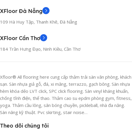
XFloor Đà Nẵng
109 Hà Huy Tập, Thanh Khê, Đà Nẵng
XFloor Cần Thơ
184 Trần Hưng Đạo, Ninh Kiều, Cần Thơ
Xfloor® All flooring here cung cấp thảm trải sàn văn phòng, khách
sạn. Sàn nhựa giả gỗ, đá, xi măng, terrazzo, gạch bông. Sàn nhựa
hèm khóa dẻo LVT click, SPC click flooring. Sàn vinyl kháng khuẩn,
chống tĩnh điện, thể thao. Thảm cao su epdm phòng gym, fitness,
yoga. Thảm cầu lông, sân bóng chuyền, pickleball, nhà đa năng.
Sàn nâng kỹ thuật. Pvc skirting, stair noise…
Theo dõi chúng tôi