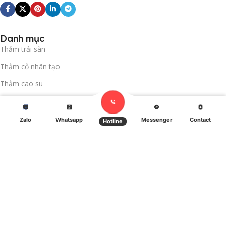
Danh mục
Thảm trải sàn
Thảm cỏ nhân tạo
Thảm cao su
Tấm nhựa ốp tường
Sàn vinyl kháng khuẩn
Zalo
Whatsapp
Messenger
Contact
Cart
Hotline
Bathroom
Về Xfloor
Hồ sơ năng lực (Company profile)
Nhà máy ( Our factories)
Nhà kho (Our warehouse)