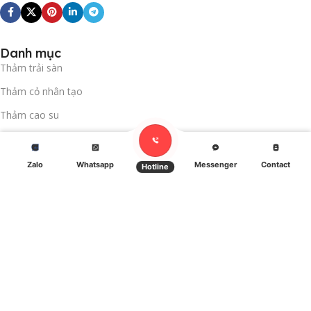
Danh mục
Thảm trải sàn
Thảm cỏ nhân tạo
Thảm cao su
Tấm nhựa ốp tường
Sàn vinyl kháng khuẩn
Zalo
Whatsapp
Messenger
Contact
idebar
Cart
Hotline
Bathroom
Về Xfloor
Hồ sơ năng lực (Company profile)
Nhà máy ( Our factories)
Nhà kho (Our warehouse)