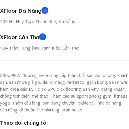
XFloor Đà Nẵng
109 Hà Huy Tập, Thanh Khê, Đà Nẵng
XFloor Cần Thơ
184 Trần Hưng Đạo, Ninh Kiều, Cần Thơ
Xfloor® All flooring here cung cấp thảm trải sàn văn phòng, khách
sạn. Sàn nhựa giả gỗ, đá, xi măng, terrazzo, gạch bông. Sàn nhựa
hèm khóa dẻo LVT click, SPC click flooring. Sàn vinyl kháng khuẩn,
chống tĩnh điện, thể thao. Thảm cao su epdm phòng gym, fitness,
yoga. Thảm cầu lông, sân bóng chuyền, pickleball, nhà đa năng.
Sàn nâng kỹ thuật. Pvc skirting, stair noise…
Theo dõi chúng tôi