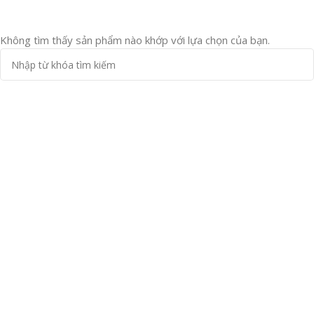
đại.
Không tìm thấy sản phẩm nào khớp với lựa chọn của bạn.
Sàn được làm từ hỗn hợp bột gỗ và hạt nhựa và phụ gia
Loại
sàn gỗ
này được dành riêng cho khu vực ngoài trời vì có đặc
điểm phù hợp. Thay vì sử dụng sàn gỗ đắt đỏ thì nhiều người chọn
sàn gỗ nhựa để giảm thiểu chi phí mà vẫn đảm bảo tính thẩm mỹ.
Đặc điểm của sàn gỗ nhựa ngoài