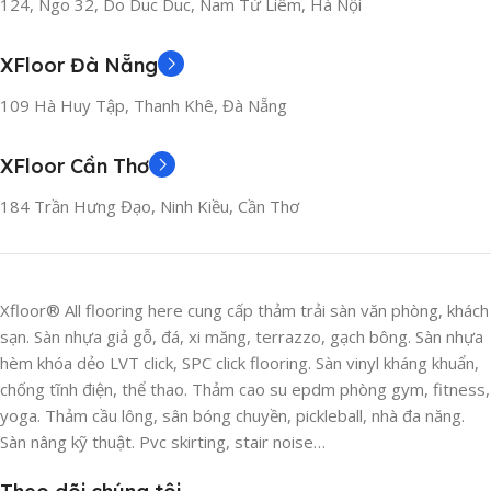
124, Ngo 32, Do Duc Duc, Nam Từ Liêm, Hà Nội
Sàn gỗ nhựa ngoài trời
có tỉ lệ giãn nở, độ co ngót thấp nên sẽ
đảm bảo cấu trúc ổn định, hạn chế cong vênh khi tác động thời
XFloor Đà Nẵng
tiết. Như vậy, nếu có lắp ngoài trời bạn cũng không sợ nắng mưa,
mối mọt hay mục rữa. Thêm vào đó, sàn còn có khả năng chịu lực
109 Hà Huy Tập, Thanh Khê, Đà Nẵng
tốt nên đảm bảo độ bền theo thời gian.
XFloor Cần Thơ
184 Trần Hưng Đạo, Ninh Kiều, Cần Thơ
Xfloor® All flooring here cung cấp thảm trải sàn văn phòng, khách
sạn. Sàn nhựa giả gỗ, đá, xi măng, terrazzo, gạch bông. Sàn nhựa
hèm khóa dẻo LVT click, SPC click flooring. Sàn vinyl kháng khuẩn,
chống tĩnh điện, thể thao. Thảm cao su epdm phòng gym, fitness,
yoga. Thảm cầu lông, sân bóng chuyền, pickleball, nhà đa năng.
Sàn nâng kỹ thuật. Pvc skirting, stair noise…