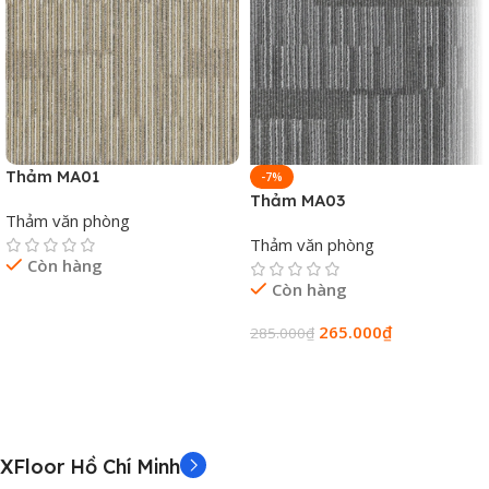
Thảm MA01
-7%
Thảm MA03
Thảm văn phòng
Thảm văn phòng
Còn hàng
Còn hàng
Đọc Tiếp
265.000
₫
285.000
₫
Thêm Vào Giỏ Hàng
XFloor Hồ Chí Minh