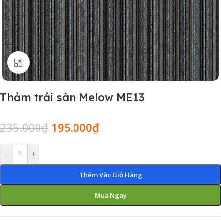
Click to enlarge
Thảm trải sàn Melow ME13
235.000
₫
195.000
₫
-
+
Thêm Vào Giỏ Hàng
Mua Ngay