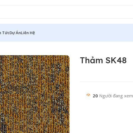
n Tức
Dự Án
Liên Hệ
Thảm SK48
20
Người đang xem