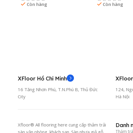
Còn hàng
Còn hàng
Đọc Tiếp
Đọc Tiếp
XFloor Hồ Chí Minh
XFloor
16 Tăng Nhơn Phú, T.N.Phú B, Thủ Đức
124, Ng
City
Hà Nội
thi công thảm sk48 cam
Xfloor® All flooring here cung cấp thảm trải
Danh 
Thảm trả
sàn văn phòng, khách sạn. Sàn nhựa giả gỗ,