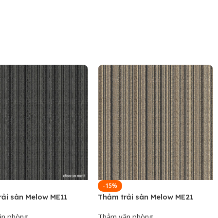
-15%
rải sàn Melow ME11
Thảm trải sàn Melow ME21
ăn phòng
Thảm văn phòng