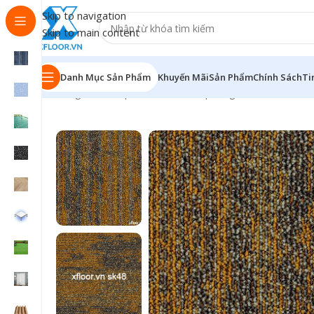
Skip to navigation
Skip to main content
Danh Mục Sản Phẩm
Khuyến Mãi
Sản Phẩm
Chính Sách
Ti
Trang chủ
/
Sản phẩm
/
Thảm văn phòng
/
Thảm SK48