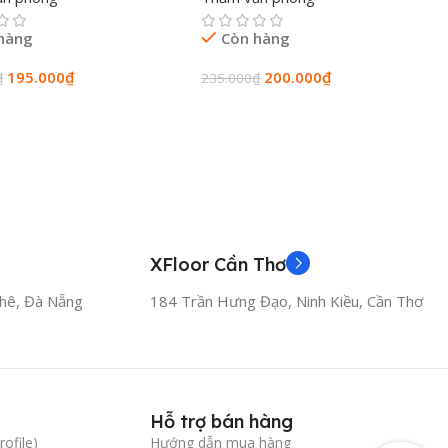
hàng
Còn hàng
195.000
₫
200.000
₫
₫
235.000
₫
Vào Giỏ Hàng
Thêm Vào Giỏ Hàng
XFloor Cần Thơ
hê, Đà Nẵng
184 Trần Hưng Đạo, Ninh Kiều, Cần Thơ
Hỗ trợ bán hàng
ofile)
Hướng dẫn mua hàng