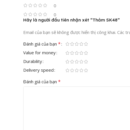
0
thảm trải sàn sk48
0
Hãy là người đầu tiên nhận xét “Thảm SK48”
Email của bạn sẽ không được hiển thị công khai.
Các t
*
Đánh giá của bạn
Value for money
Durability
Delivery speed
*
Đánh giá của bạn
thảm sk48 trải sàn nhà