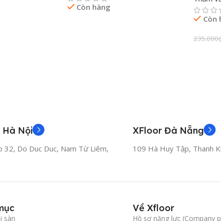
Còn hàng
Còn 
Đọc Tiếp
235.000
Thêm 
 Hà Nội
XFloor Đà Nẵng
o 32, Do Duc Duc, Nam Từ Liêm,
109 Hà Huy Tập, Thanh K
mục
Về Xfloor
i sàn
Hồ sơ năng lực (Company pr