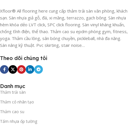
hại
Xfloor® All flooring here cung cấp thảm trải sàn văn phòng, khách
sạn. Sàn nhựa giả gỗ, đá, xi măng, terrazzo, gạch bông. Sàn nhựa
Nhiều dòng thảm rẻ tiền sử dụng đế cao su tái chế, khi gặp
hèm khóa dẻo LVT click, SPC click flooring. Sàn vinyl kháng khuẩn,
thời tiết nồm ẩm hoặc bật điều hòa lâu ngày sẽ sinh ra mùi
chống tĩnh điện, thể thao. Thảm cao su epdm phòng gym, fitness,
hắc hôi, ảnh hưởng trực tiếp đến hệ hô hấp của nhân viên.
yoga. Thảm cầu lông, sân bóng chuyền, pickleball, nhà đa năng.
Với công nghệ
đế ECO
tiên tiến trên thảm
S104
, mặt sàn
Sàn nâng kỹ thuật. Pvc skirting, stair noise…
của bạn sẽ hoàn toàn không mùi, kháng ẩm mốc tuyệt đối,
kiến tạo không gian làm việc trong lành và an toàn.
Theo dõi chúng tôi
Thay thế cục bộ thông minh, loại bỏ
lãng phí
Danh mục
Với quy cách dạng tấm rời
50cm x 50cm
, việc thi công thảm
Thảm trải sàn
S104 cực kỳ linh hoạt. Nếu chẳng may có một vị trí bị đổ
Thảm cỏ nhân tạo
mực in hoặc rách xước do ngoại lực quá mạnh, bạn không
cần phải tốn hàng chục triệu đồng để thay lại toàn bộ sàn.
Thảm cao su
Chỉ cần lột riêng tấm thảm bị hỏng đó lên và thay bằng một
Tấm nhựa ốp tường
tấm S104 dự phòng khác vào – nhanh chóng, tiết kiệm và