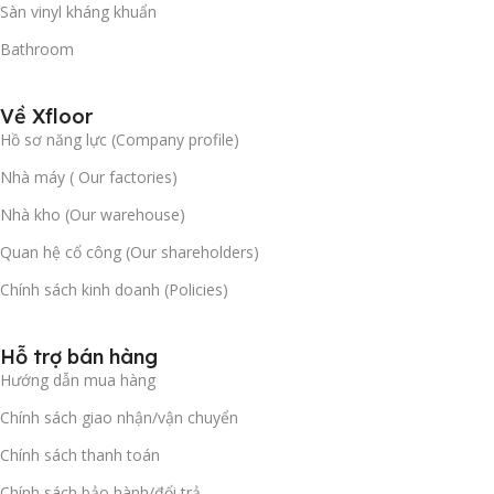
Sàn vinyl kháng khuẩn
không ảnh hưởng đến giờ làm việc của công ty.
Bathroom
4. Địa Bàn Ứng Dụng Lý Tưởng
Về Xfloor
Mã sản phẩm
Thảm tấm Spacef S104
được thiết kế
Hồ sơ năng lực (Company profile)
chuyên dụng cho các khu vực có tần suất di chuyển cực cao:
Nhà máy ( Our factories)
Khu vực bàn làm việc tập trung của nhân viên, phòng
Nhà kho (Our warehouse)
Call Center.
Quan hệ cổ công (Our shareholders)
Phòng họp lớn, hội trường, phòng khánh tiết.
Chính sách kinh doanh (Policies)
Hành lang, lối đi chung của các tòa nhà văn phòng,
ngân hàng.
Hỗ trợ bán hàng
Hướng dẫn mua hàng
Showroom ô tô, sàn tập Yoga/Pilates nhẹ, trung tâm
Chính sách giao nhận/vận chuyển
tiếng Anh.
Chính sách thanh toán
Đơn Vị Cung Cấp Thảm Tấm
Chính sách bảo hành/đổi trả