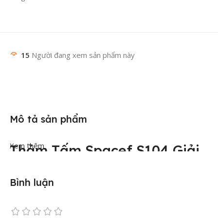
15
Người đang xem sản phẩm này
Mô tả sản phẩm
Xem thêm
Thảm Tấm Spacef S104 Giải
Pháp Sàn Chịu Lực Cao, Tối
Bình luận
Ưu Chi Phí Cho Doanh
Nghiệp