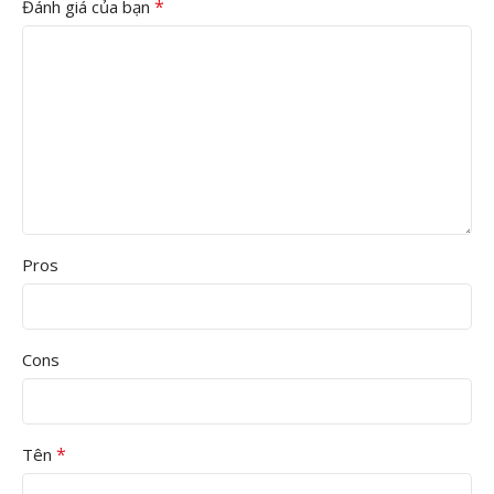
*
Đánh giá của bạn
chiều cao sợi tinh chỉnh
5/3/2 ± 0.5mm
, kết cấu sợi thảm
được đan cài chặt chẽ, tạo ra một bệ đỡ cơ học vững chắc.
Pros
Cons
*
Tên