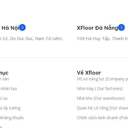
 Hà Nội
XFloor Đà Nẵng
o 32, Do Duc Duc, Nam Từ Liêm,
109 Hà Huy Tập, Thanh K
mục
Về Xfloor
i sàn
Hồ sơ năng lực (Company pr
nhân tạo
Nhà máy ( Our factories)
o su
Nhà kho (Our warehouse)
a ốp tường
Quan hệ cổ công (Our shar
l kháng khuẩn
Chính sách kinh doanh (Poli
m