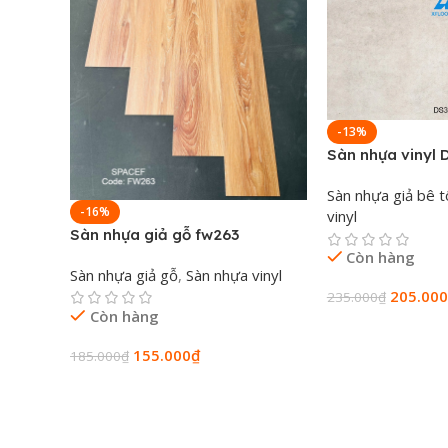
-13%
Sàn nhựa vinyl 
Sàn nhựa giả bê 
-16%
vinyl
Sàn nhựa giả gỗ fw263
Còn hàng
Sàn nhựa giả gỗ
,
Sàn nhựa vinyl
205.000
235.000
₫
Còn hàng
Thêm Vào Giỏ H
155.000
₫
185.000
₫
Thêm Vào Giỏ Hàng