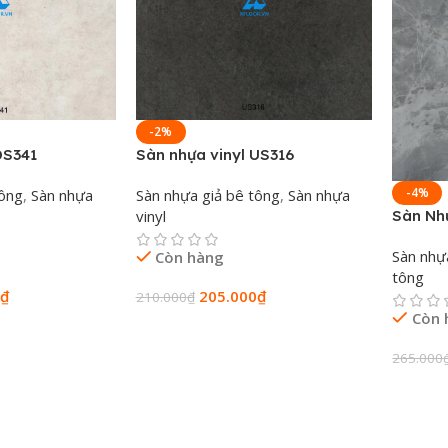
-2%
DS341
Sàn nhựa vinyl US316
-4%
tông
,
Sàn nhựa
Sàn nhựa giả bê tông
,
Sàn nhựa
vinyl
Sàn Nh
Sàn nhựa
Còn hàng
tông
₫
205.000
₫
210.000
₫
Còn 
àng
Thêm Vào Giỏ Hàng
265.000
Thêm 