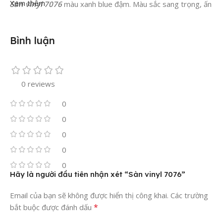
Xem thêm
Sàn vinyl 7076
màu xanh blue đậm. Màu sắc sang trọng, ấn
tượng, sử dụng chuyên sàn nhà ở, văn phòng, khách sạn.
Đặc biệt, sàn kháng khuẩn chuyên cho lĩnh vực y tế. Như trải
Bình luận
sàn phòng mổ, phòng khám phòng sinh, phòng nha khoa,
spa, y tế…
Size: 2m x 20m x 2mm
0 reviews
Packing: 40m2/ cuộn
0
Sàn có sẵn kho Tp HCM
0
0
0
0
Hãy là người đầu tiên nhận xét “Sàn vinyl 7076”
Email của bạn sẽ không được hiển thị công khai.
Các trường
*
bắt buộc được đánh dấu