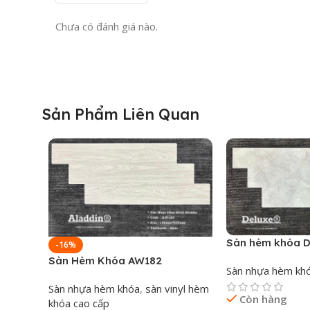
Chất liệu cốt
Chưa có đánh giá nào.
Kích thước tấm
Độ dày tiêu chuẩn
Sản Phẩm Liên Quan
Quy cách đóng gói
Hình thức lắp đặt
Giải Pháp Lát Sàn Đa Năng C
Sàn hèm khóa 
Nhờ sở hữu tông màu xám bê tông trung tính, hiện đại
-16%
Sàn Hèm Khóa AW182
Sàn nhựa hèm kh
Không gian gia đình:
Phòng khách căn hộ cao cấp, phò
Sàn nhựa hèm khóa
,
sàn vinyl hèm
Còn hàng
khóa cao cấp
Không gian làm việc:
Văn phòng công ty (Office), ph