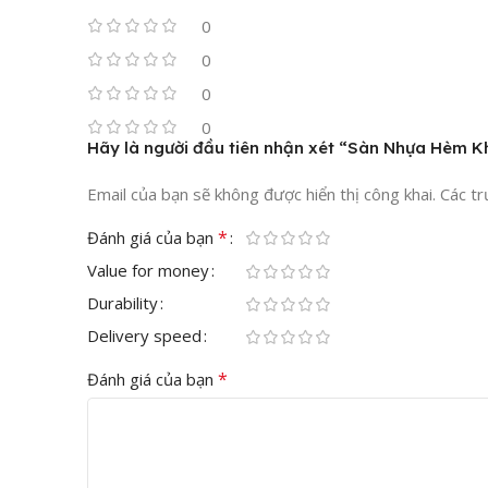
0
0
0
0
Hãy là người đầu tiên nhận xét “Sàn Nhựa Hèm K
Email của bạn sẽ không được hiển thị công khai.
Các t
*
Đánh giá của bạn
Sàn nhựa hèm khó
Value for money
Ưu Điểm Đột Phá Của Mã Sàn
Durability
Delivery speed
– Thiết kế vân bê tông thời thượng:
Sàn Nhựa Hèm K
*
Đánh giá của bạn
hiện đại.
– Tích hợp sẵn lớp foam ở đế:
Đây là ưu điểm vượt tr
cực kỳ êm ái, vững chắc và tiết kiệm đáng kể chi phí m