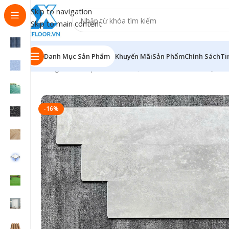
Skip to navigation
Skip to main content
Danh Mục Sản Phẩm
Khuyến Mãi
Sản Phẩm
Chính Sách
Ti
Trang chủ
/
Sản phẩm
/
Sàn nhựa hèm khóa
/
Sàn Nhựa H
-16%