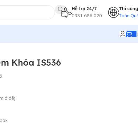
Hỗ trợ 24/7
Thi côn
0981 686 020
Toàn Qu
èm Khóa IS536
6
m ở đế)
/box