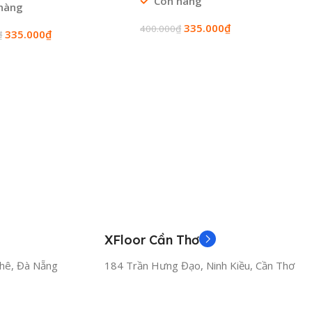
Còn hàng
hàng
335.000
₫
400.000
₫
335.000
₫
₫
Thêm Vào Giỏ Hàng
Vào Giỏ Hàng
 tốt nhất thị trường.
u thực tế tận nơi và nhận báo giá ưu đãi tốt nhất!
XFloor Cần Thơ
hê, Đà Nẵng
184 Trần Hưng Đạo, Ninh Kiều, Cần Thơ