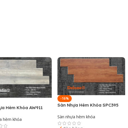
-16%
nhiều hạng mục công trình:
Sàn Nhựa Hèm Khóa SPC395
ựa Hèm Khóa AW911
Sàn nhựa hèm khóa
a hèm khóa