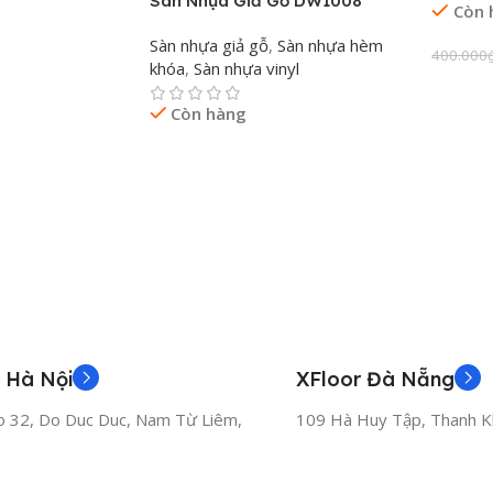
Sàn Nhựa Giả Gỗ DW1008
Còn 
án cafe, studio, shop thời trang, showroom trưng bày.
Sàn nhựa giả gỗ
,
Sàn nhựa hèm
400.000
khóa
,
Sàn nhựa vinyl
C 5mm IS536 Giá Tốt Tại XFloor.vn
Thêm 
Còn hàng
hoàn thiện cao cấp, đa dạng màu sắc, hoa văn, họa tiết với mức giá
Đọc Tiếp
nh hãng 100%.
g lắp đặt chuyên nghiệp, chuẩn mực.
cho chủ đầu tư và nhà thầu.
86 020
hoặc Email:
xfloorhcm@gmail.com
để được tư vấn, xem mẫ
 Hà Nội
XFloor Đà Nẵng
o 32, Do Duc Duc, Nam Từ Liêm,
109 Hà Huy Tập, Thanh K