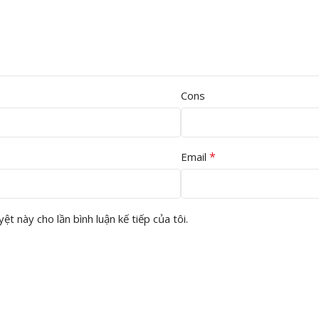
 nguyên sinh và bột đá (CaCO3) tạo nên cốt sàn SPC dày 5mm cứng
 lắp đặt diễn ra cực kỳ nhanh chóng, sạch sẽ và không mùi hóa chất.
Cons
ễn nhiễm với nước ngập hay độ ẩm nền, ngăn ngừa triệt để tình tr
(Specifications)
*
Email
Chi tiết sản phẩm Sàn Nhựa Hèm Khóa IS536
ệt này cho lần bình luận kế tiếp của tôi.
Interflor
IS536 (Tích hợp sẵn lớp lót foam ở đế)
Vân bê tông / Xi măng giả đá