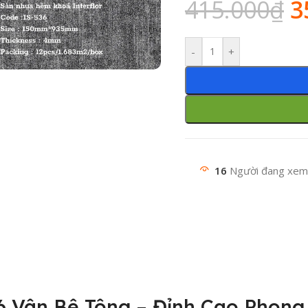
415.000
₫
3
-
+
16
Người đang xem
Vân Bê Tông – Đỉnh Cao Phong 