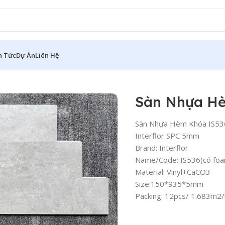
n Tức
Dự Án
Liên Hệ
èm Khóa IS536
Sàn Nhựa H
Sàn Nhựa Hèm Khóa IS53
Interflor SPC 5mm
Brand: Interflor
Name/Code: IS536(có foa
Material: Vinyl+CaCO3
Size:150*935*5mm
Packing: 12pcs/ 1.683m2