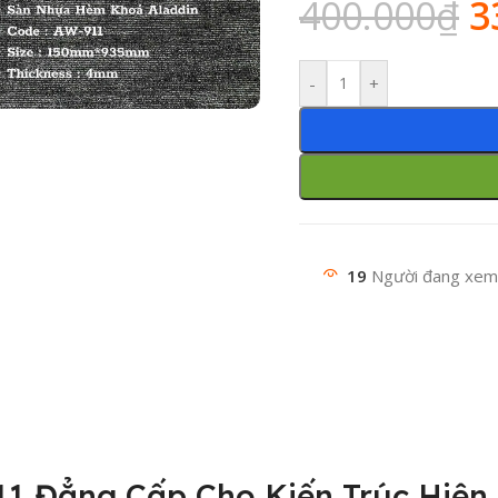
400.000
₫
3
-
+
19
Người đang xem
 Đẳng Cấp Cho Kiến Trúc Hiện 