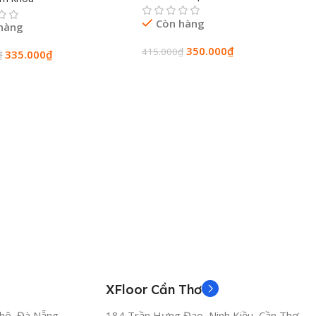
Còn hàng
hàng
350.000
₫
415.000
₫
335.000
₫
₫
Thêm Vào Giỏ Hàng
Vào Giỏ Hàng
XFloor Cần Thơ
hê, Đà Nẵng
184 Trần Hưng Đạo, Ninh Kiều, Cần Thơ