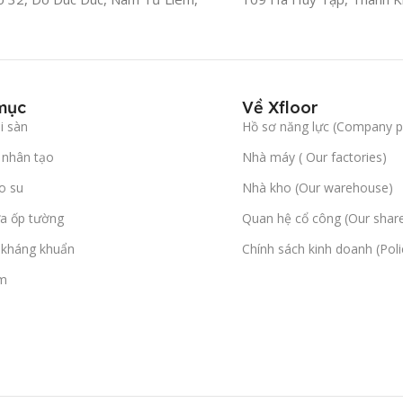
mục
Về Xfloor
i sàn
Hồ sơ năng lực (Company pr
nhân tạo
Nhà máy ( Our factories)
o su
Nhà kho (Our warehouse)
a ốp tường
Quan hệ cổ công (Our shar
l kháng khuẩn
Chính sách kinh doanh (Poli
m