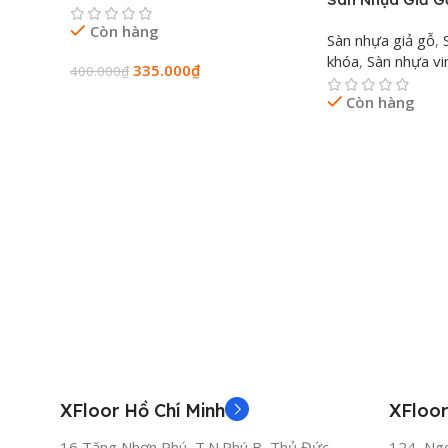
Liên hệ ngay với
XFloor
Còn hàng
Sàn nhựa giả gỗ
,
Hotline:
0981 686 020
khóa
,
Sàn nhựa vi
335.000
₫
400.000
₫
Email:
xfloorhcm@gmail.com
Còn hàng
Thêm Vào Giỏ Hàng
Website:
XFloor.vn
Đọc Tiếp
XFloor Hồ Chí Minh
XFloor
16 Tăng Nhơn Phú, T.N.Phú B, Thủ Đức
124, Ng