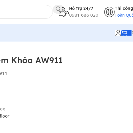
Hỗ trợ 24/7
Thi côn
0981 686 020
Toàn Qu
èm Khóa AW911
911
box
floor