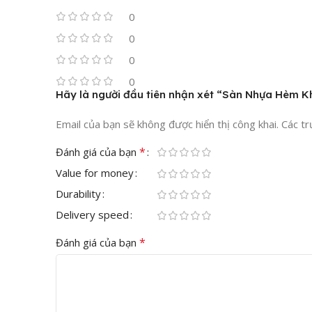
0
0
Sàn Nhựa
0
0
Ưu Điểm Nổi Bật Của Sàn Nh
Hãy là người đầu tiên nhận xét “Sàn Nhựa Hèm 
Email của bạn sẽ không được hiển thị công khai.
Các t
– Tông màu Dark Grey thời thượng:
Sở hữu vân gỗ s
tôn lên vẻ lịch lãm cho căn phòng.
*
Đánh giá của bạn
– Độ dày 4mm chịu lực tốt:
Với độ dày 4.0mm cứng cá
Value for money
– Hèm khóa thông minh, không dùng keo:
Lắp đặt 
tróc do độ ẩm.
Durability
– Chống nước & Chống mối mọt:
Chất liệu vinyl cao
Delivery speed
của sàn gỗ công nghiệp.
*
– Đi êm chân & Dễ vệ sinh:
Kết cấu sàn dẻo dai giúp 
Đánh giá của bạn