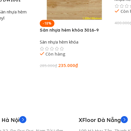
Còn 
Sàn nhựa hèm
nyl
400.000
-18%
Sàn nhựa hèm khóa 3016-9
Thêm 
Sàn nhựa hèm khóa
Còn hàng
235.000
₫
285.000
₫
Thêm Vào Giỏ Hàng
 Hà Nội
XFloor Đà Nẵng
o 32, Do Duc Duc, Nam Từ Liêm,
109 Hà Huy Tập, Thanh K