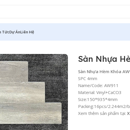
n Tức
Dự Án
Liên Hệ
Hèm Khóa AW911
Sàn Nhựa H
Sàn Nhựa Hèm Khóa AW
SPC 4mm
Name/Code: AW911
Material: Vinyl+CaCO3
Size:150*935*4mm
Packing:16pcs/2.244m2/
Xem thêm sản phẩm tại:
X