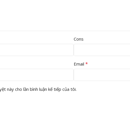
Cons
*
Email
ệt này cho lần bình luận kế tiếp của tôi.
àn Nhựa Hèm Khóa AW911
n Nhựa Hèm Khóa AW911