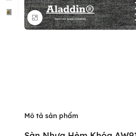
Click to enlarge
Mô tả sản phẩm
Sàn Nhựa Hèm Khóa AW911