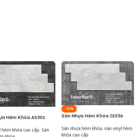
linh hoạt cho nhiều hạng mục công trình:
măng với mức giá cạnh tranh, tối ưu chi phí nhất thị trường.
-16%
Sàn Nhựa Hèm Khóa IS536
ựa Hèm Khóa AS301
Sàn nhựa hèm khóa
,
sàn vinyl hèm
yl hèm khóa cao cấp
,
Sàn
khóa cao cấp
èm khóa