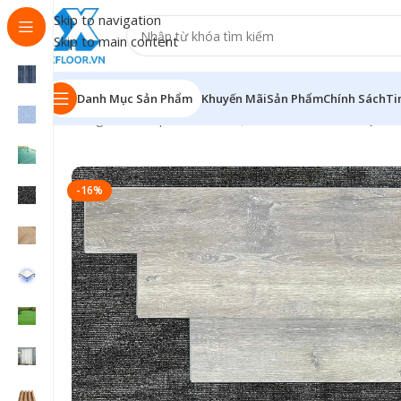
Skip to navigation
Skip to main content
Danh Mục Sản Phẩm
Khuyến Mãi
Sản Phẩm
Chính Sách
Ti
Trang chủ
/
Sản phẩm
/
Sàn nhựa hèm khóa
/
Sàn Nhựa 
-16%