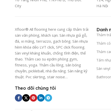
City
Hà Nội
Xfloor® All flooring here cung cấp thảm trải
Danh 
Thảm trả
sàn văn phòng, khách sạn. Sàn nhựa giả gỗ,
đá, xi măng, terrazzo, gạch bông. Sàn nhựa
Thảm cỏ 
hèm khóa dẻo LVT click, SPC click flooring.
Thảm ca
Sàn vinyl kháng khuẩn, chống tĩnh điện, thể
thao. Thảm cao su epdm phòng gym,
Tấm nhự
fitness, yoga. Thảm cầu lông, sân bóng
Sàn viny
chuyền, pickleball, nhà đa năng. Sàn nâng kỹ
thuật. Pvc skirting, stair noise…
Bathroo
Theo dõi chúng tôi