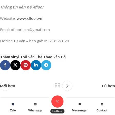
Thông tin liên hệ Xfloor
Website:
www.xfloor.vn
Email: xfloorhcm@gmail.com
Hotline tư vấn – báo giá: 0981 686 020
Thảm Vinyl Trải Sân Thể Thao Vân Gỗ
Mới hơn
Cũ hơn
Để lại một bình luận
Zalo
Whatsapp
Messenger
Contact
idebar
Cart
Hotline