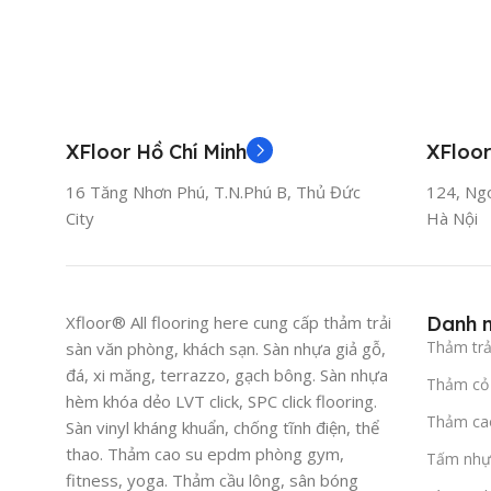
XFloor Hồ Chí Minh
XFloor
16 Tăng Nhơn Phú, T.N.Phú B, Thủ Đức
124, Ng
City
Hà Nội
Xfloor® All flooring here cung cấp thảm trải
Danh 
Thảm trả
sàn văn phòng, khách sạn. Sàn nhựa giả gỗ,
đá, xi măng, terrazzo, gạch bông. Sàn nhựa
Thảm cỏ 
hèm khóa dẻo LVT click, SPC click flooring.
Thảm ca
Sàn vinyl kháng khuẩn, chống tĩnh điện, thể
thao. Thảm cao su epdm phòng gym,
Tấm nhự
fitness, yoga. Thảm cầu lông, sân bóng