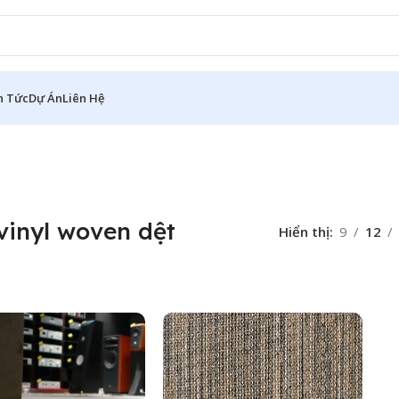
n Tức
Dự Án
Liên Hệ
vinyl woven dệt
Hiển thị
9
12