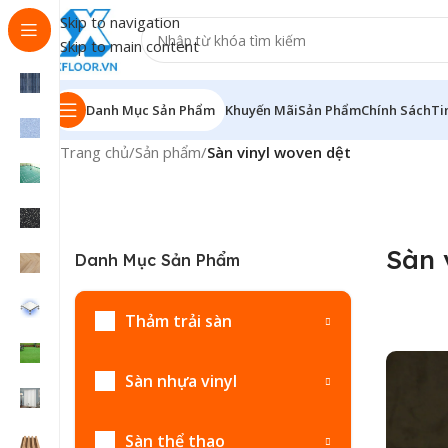
Skip to navigation
Skip to main content
Danh Mục Sản Phẩm
Khuyến Mãi
Sản Phẩm
Chính Sách
Ti
Trang chủ
/
Sản phẩm
/
Sàn vinyl woven dệt
Sàn 
Danh Mục Sản Phẩm
Thảm trải sàn
Sàn nhựa vinyl
Sàn thể thao