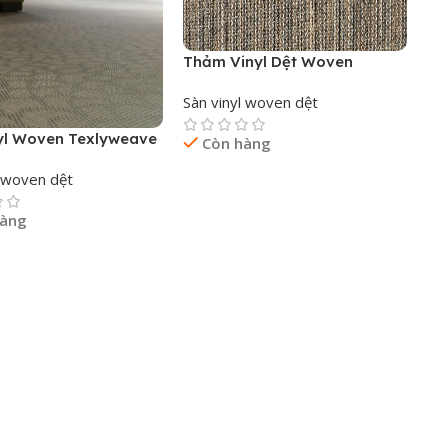
Thảm Vinyl Dệt Woven
Sàn vinyl woven dệt
yl Woven Texlyweave
Còn hàng
l woven dệt
Đọc Tiếp
hàng
p