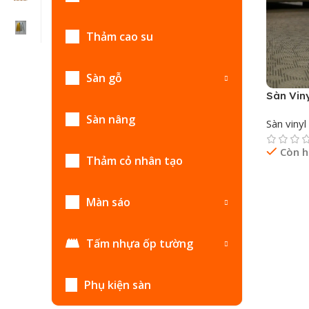
Thảm cao su
Sàn gỗ
Sàn Vin
Scale
Sàn nâng
Sàn viny
Còn 
Thảm cỏ nhân tạo
Đọc Tiế
Màn sáo
Tấm nhựa ốp tường
Phụ kiện sàn