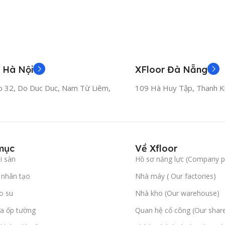
 Hà Nội
XFloor Đà Nẵng
o 32, Do Duc Duc, Nam Từ Liêm,
109 Hà Huy Tập, Thanh K
mục
Về Xfloor
i sàn
Hồ sơ năng lực (Company pr
nhân tạo
Nhà máy ( Our factories)
o su
Nhà kho (Our warehouse)
a ốp tường
Quan hệ cổ công (Our shar