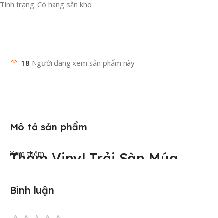
Tình trạng: Có hàng sẵn kho
18
Người đang xem sản phẩm này
Mô tả sản phẩm
Xem thêm
Thảm Vinyl Trải Sàn Múa
Giải Pháp Nền Sàn Chuyên
Bình luận
Nghiệp, Bảo Vệ Từng Bước
Nhảy