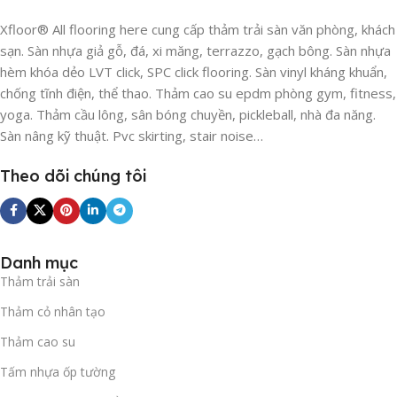
Xfloor® All flooring here cung cấp thảm trải sàn văn phòng, khách
Đơn Vị Phân Phối Và Thi Công
sạn. Sàn nhựa giả gỗ, đá, xi măng, terrazzo, gạch bông. Sàn nhựa
Thảm Vinyl Trải Sàn Múa Uy Tín
hèm khóa dẻo LVT click, SPC click flooring. Sàn vinyl kháng khuẩn,
chống tĩnh điện, thể thao. Thảm cao su epdm phòng gym, fitness,
Việc thi công sàn múa dạng cuộn đòi hỏi kỹ thuật hàn mạch
yoga. Thảm cầu lông, sân bóng chuyền, pickleball, nhà đa năng.
nhiệt chuyên nghiệp để đảm bảo mặt sàn phẳng mịn tuyệt
Sàn nâng kỹ thuật. Pvc skirting, stair noise…
đối. Do đó, việc lựa chọn một đối tác cung cấp và lắp đặt uy
tín là cực kỳ quan trọng.
Theo dõi chúng tôi
Tại
Xfloor
, chúng tôi tự hào là đơn vị nhập khẩu trực tiếp
dòng
Thảm Vinyl trải sàn múa 5.0mm
chất liệu nhựa Virgin
cao cấp, đầy đủ chứng nhận chất lượng CO/CQ. Với đội ngũ
Danh mục
thợ thi công lành nghề, chúng tôi cam kết mang lại những
Thảm trải sàn
mặt sàn chuẩn mực, an toàn và thẩm mỹ nhất cho công
Thảm cỏ nhân tạo
trình của bạn.
Đừng ngần ngại liên hệ với
XFloor
Thảm cao su
Hotline:
0981 686 020
Tấm nhựa ốp tường
Email:
xfloorhcm@gmail.com