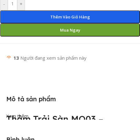
-
+
Thêm Vào Giỏ Hàng
Mua Ngay
13
Người đang xem sản phẩm này
Mô tả sản phẩm
Xem thêm
Thảm Trải Sàn MO03 –
Modern Carpet Tile Chính
Bình luận