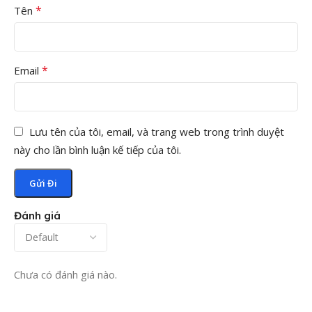
bền vượt trội trong quá trình sử dụng lâu dài.
*
Tên
Phân phối & thi công độc quyền bởi XFloor.vn
– Đơn vị
chuyên nghiệp trong lĩnh vực thảm trải sàn, thảm tấm, sàn
*
Email
nhựa, sàn vinyl cao cấp.
Hotline: 0981 686 020 để được tư vấn chi tiết và nhận mẫu
miễn phí!
Lưu tên của tôi, email, và trang web trong trình duyệt
này cho lần bình luận kế tiếp của tôi.
Đánh giá
Chưa có đánh giá nào.