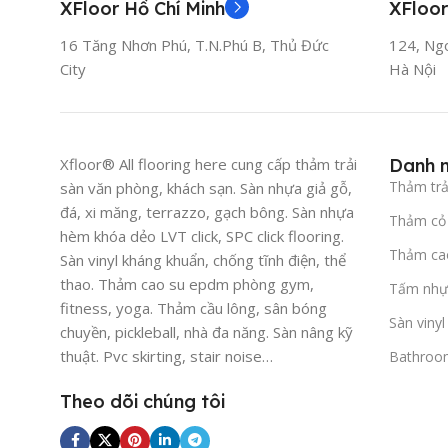
XFloor Hồ Chí Minh
XFloor
16 Tăng Nhơn Phú, T.N.Phú B, Thủ Đức
124, Ng
City
Hà Nội
Xfloor® All flooring here cung cấp thảm trải
Danh 
Thảm trả
sàn văn phòng, khách sạn. Sàn nhựa giả gỗ,
đá, xi măng, terrazzo, gạch bông. Sàn nhựa
Thảm cỏ 
hèm khóa dẻo LVT click, SPC click flooring.
Thảm ca
Sàn vinyl kháng khuẩn, chống tĩnh điện, thể
thao. Thảm cao su epdm phòng gym,
Tấm nhự
fitness, yoga. Thảm cầu lông, sân bóng
Sàn viny
chuyền, pickleball, nhà đa năng. Sàn nâng kỹ
thuật. Pvc skirting, stair noise…
Bathroo
Theo dõi chúng tôi