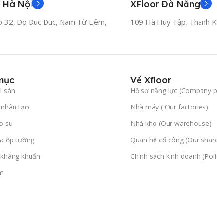
 Hà Nội
XFloor Đà Nẵng
o 32, Do Duc Duc, Nam Từ Liêm,
109 Hà Huy Tập, Thanh K
mục
Về Xfloor
i sàn
Hồ sơ năng lực (Company pr
nhân tạo
Nhà máy ( Our factories)
o su
Nhà kho (Our warehouse)
a ốp tường
Quan hệ cổ công (Our shar
l kháng khuẩn
Chính sách kinh doanh (Poli
m