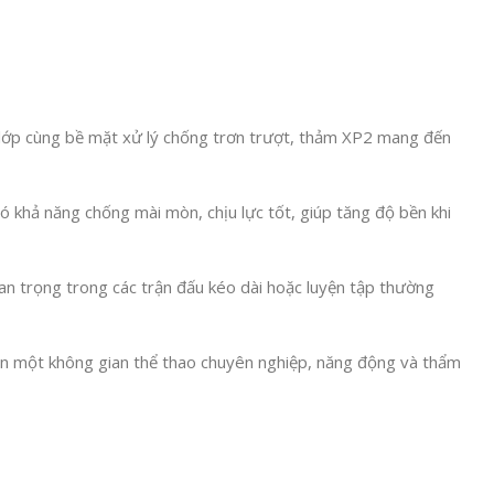
 đa lớp cùng bề mặt xử lý chống trơn trượt, thảm XP2 mang đến
 khả năng chống mài mòn, chịu lực tốt, giúp tăng độ bền khi
an trọng trong các trận đấu kéo dài hoặc luyện tập thường
ên một không gian thể thao chuyên nghiệp, năng động và thẩm
ụ trọn gói toàn quốc. Đây là lựa chọn lý tưởng cho các chủ đầu