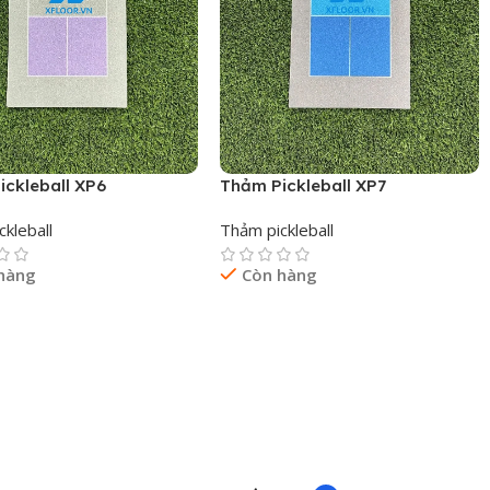
ickleball XP6
Thảm Pickleball XP7
kleball
Thảm pickleball
hàng
Còn hàng
ếp
Đọc Tiếp