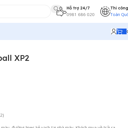
Hỗ trợ 24/7
Thi côn
0981 686 020
Toàn Qu
all XP2
2)
 màu, đường lines kẻ vạch tại nhà máy. Khách mua về trải ra