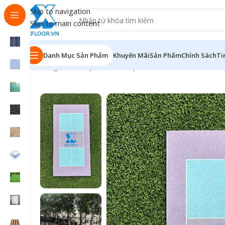
Skip to navigation
Skip to main content
Danh Mục Sản Phẩm
Khuyến Mãi
Sản Phẩm
Chính Sách
Ti
Trang chủ
/
Sản phẩm
/
Thảm pickleball
/
Thảm Pickleball