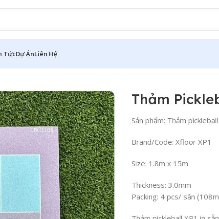
n Tức
Dự Án
Liên Hệ
 XP2
Thảm Pickleb
Sản phẩm: Thảm pickleball
Brand/Code: Xfloor XP1
Size: 1.8m x 15m
Thickness: 3.0mm
Packing: 4 pcs/ sân (108m
Thảm pickleball XP1 in sẵn