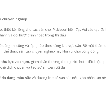
ơi chuyên nghiệp
 thiết kế riêng cho các sân chơi Pickleball hiện đại. Với cấu tạo
hanh và đổi hướng linh hoạt trong thi đấu.
ễ dàng thi công và lắp ghép theo từng khu vực sân. Bề mặt thảm có
 thể thao, sân tập chuyên nghiệp hay khu vui chơi cộng đồng.
 thụ lực va chạm
, giảm chấn thương cho người chơi – đặc biệt qu
chế dịch chuyển và tạo sự an toàn tối đa.
ế đa dạng màu sắc
và đường line kẻ sân sắc nét, góp phần tạo n
ang phân phối và thi công thảm Pickleball XP2 với giá tốt và dịch v