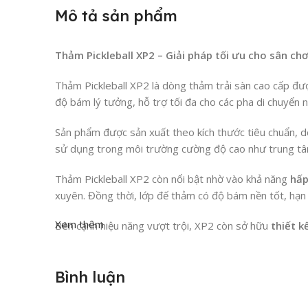
Mô tả sản phẩm
Thảm Pickleball XP2 – Giải pháp tối ưu cho sân ch
Thảm Pickleball XP2 là dòng thảm trải sàn cao cấp được
độ bám lý tưởng, hỗ trợ tối đa cho các pha di chuyển n
Sản phẩm được sản xuất theo kích thước tiêu chuẩn, d
sử dụng trong môi trường cường độ cao như trung tâm
Thảm Pickleball XP2 còn nổi bật nhờ vào khả năng
hấp
xuyên. Đồng thời, lớp đế thảm có độ bám nền tốt, hạn 
Xem thêm
Bên cạnh hiệu năng vượt trội, XP2 còn sở hữu
thiết k
mỹ.
Xfloor
– đơn vị cung cấp thảm thể thao uy tín – hiện đ
Bình luận
tư muốn nâng tầm sân chơi Pickleball của mình.