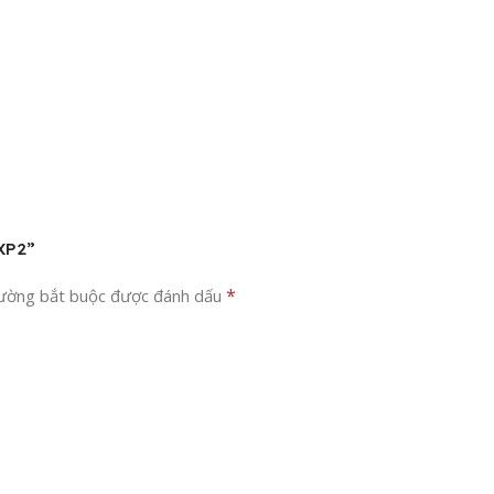
 XP2”
*
rường bắt buộc được đánh dấu