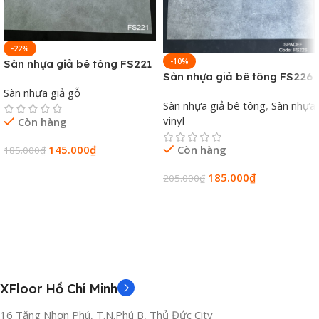
📞 0981 686 020
-22%
-10%
Sàn nhựa giả bê tông FS221
Sàn nhựa giả bê tông FS226
Sàn nhựa giả gỗ
Sàn nhựa giả bê tông
,
Sàn nhựa
vinyl
Còn hàng
145.000
₫
Còn hàng
185.000
₫
Thêm Vào Giỏ Hàng
185.000
₫
205.000
₫
Thêm Vào Giỏ Hàng
XFloor Hồ Chí Minh
16 Tăng Nhơn Phú, T.N.Phú B, Thủ Đức City