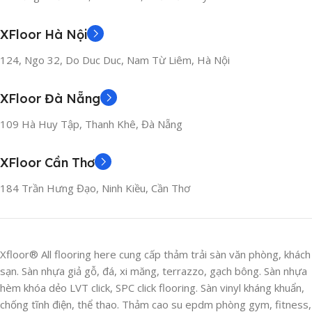
XFloor Hà Nội
124, Ngo 32, Do Duc Duc, Nam Từ Liêm, Hà Nội
XFloor Đà Nẵng
109 Hà Huy Tập, Thanh Khê, Đà Nẵng
XFloor Cần Thơ
184 Trần Hưng Đạo, Ninh Kiều, Cần Thơ
Xfloor® All flooring here cung cấp thảm trải sàn văn phòng, khách
sạn. Sàn nhựa giả gỗ, đá, xi măng, terrazzo, gạch bông. Sàn nhựa
hèm khóa dẻo LVT click, SPC click flooring. Sàn vinyl kháng khuẩn,
chống tĩnh điện, thể thao. Thảm cao su epdm phòng gym, fitness,