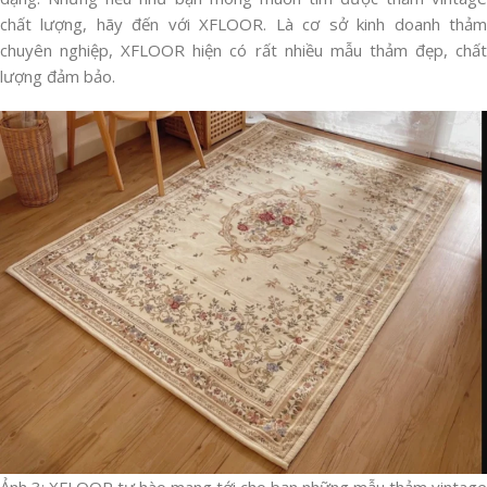
chất lượng, hãy đến với XFLOOR. Là cơ sở kinh doanh thảm
chuyên nghiệp, XFLOOR hiện có rất nhiều mẫu thảm đẹp, chất
lượng đảm bảo.
Ảnh 3: XFLOOR tự hào mang tới cho bạn những mẫu thảm vintage