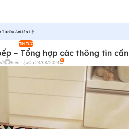
n Tức
Dự Án
Liên Hệ
TIN TỨC
bếp – Tổng hợp các thông tin cầ
0
ởi
Biên Tập
On 23/08/2024