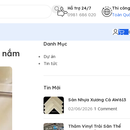
Hỗ trợ 24/7
Thi côn
0981 686 020
Toàn Qu
Danh Mục
n nắm
Dự án
Tin tức
Tin Mới
Sàn Nhựa Xương Cá AW613
02/06/2026
1 Comment
Thảm Vinyl Trải Sân Thể