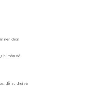
bạn nên chọn
ng bị mòn dễ
c, dễ lau chùi và