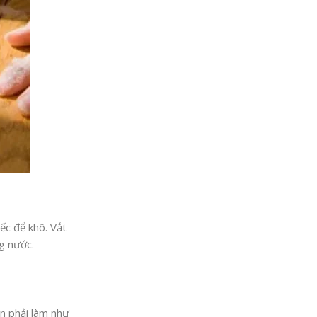
ếc để khô. Vắt
ng nước.
ạn phải làm như