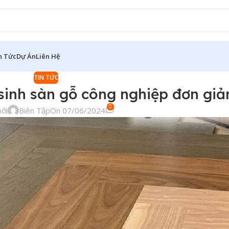
n Tức
Dự Án
Liên Hệ
TIN TỨC
sinh sàn gỗ công nghiệp đơn giả
0
ởi
Biên Tập
On 07/06/2024