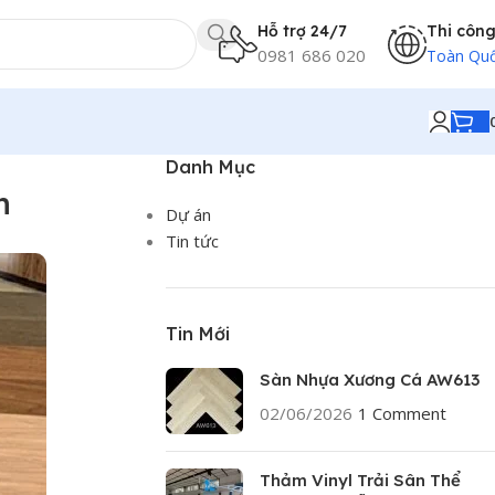
Hỗ trợ 24/7
Thi côn
0981 686 020
Toàn Qu
Danh Mục
n
Dự án
Tin tức
Tin Mới
Sàn Nhựa Xương Cá AW613
02/06/2026
1 Comment
Thảm Vinyl Trải Sân Thể