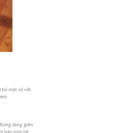
i bỏ một số vết
mình.
. Đừng dùng giấm
 làm bào mòn bề