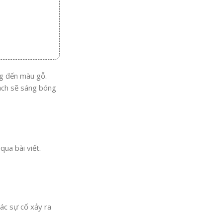
ng đến màu gỗ.
sạch sẽ sáng bóng
ua bài viết.
ác sự cố xảy ra